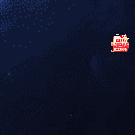
措施进行遏制。例如，可以通过增加视频回
，以便及时惩罚那些故意制造接触的人。同
运动员给予警告或处罚，以维护赛事秩序。
运动员自觉意识，让他们明白诚信竞技的重
使运动员在压力环境下仍能保持冷静，以理
取优势。
引导公众舆论，让大家共同抵制这一不良风
良局面，为篮球事业发展创造健康环境。
问题，不仅涉及个人道德层面，更关乎整个
制，那么未来将可能看到更多类似事件发
，全社会都应对此予以高度重视，共同努力