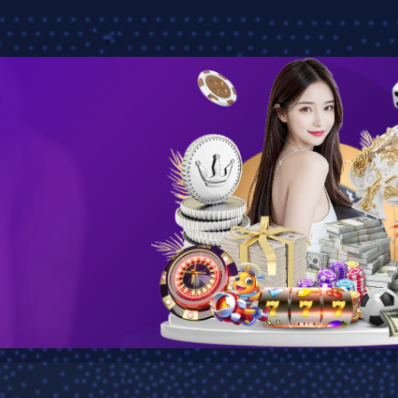
App下载
公司介绍
体育新闻
易倍体育
—— 比赛数据从这里开