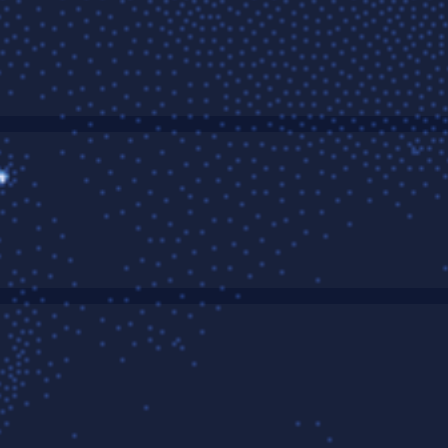
事、专业数据、高清视频，
易倍体育APP
与网页版为您提供便捷
APP下载
网页版入口
近年来，NBA比赛中的假摔现象愈发严重，这不
排产生了消极影响。火箭队球员在比赛中频繁出
狄龙对此进行了严厉批评，认为这种行为直接影