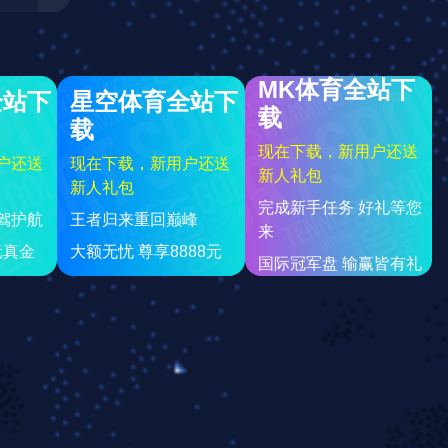
批评火箭球员假摔行为的问题，包括假摔的
的干扰，以及改善建议与解决方案。通过这
并推动NBA赛事更加公平和精彩。
其是在高强度、高对抗的NBA联赛中更为
自己的受伤情况，从而得到罚球机会或是使
公正性，也使得观众对于比赛结果产生质
获取优势。这一策略虽然短期内可能见效，
对他们产生偏见。而狄龙作为一名资深运动
响，因此选择站出来进行批评。
些球员为了制造接触感，不仅要付出身体上