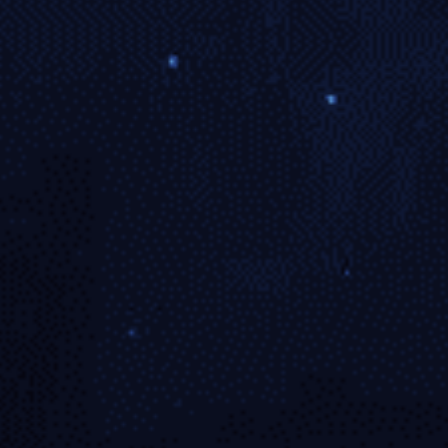
1
勇士队关注独行侠中锋加福德或将成为
在当前的NBA赛季中，勇士队与独行侠之间的
2026-04-24
2
季中赛精彩回顾四场对决带来的启示与
在本次季中赛中，各支战队通过四场精彩的对
2026-08-06
3
勇熊大战复盘库里与莫兰特的巅峰对决
在近日进行的勇士与灰熊的对决中，两支球队
2026-07-26
4
杜伦谈十连胜背后的努力与挑战球队未
在现代体育竞技中，团队的成功不仅仅依赖于
2026-05-26