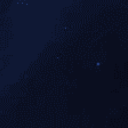
改进这一局面，让篮球回归其本源——公平竞争
展望未来，希望所有参与者能够铭记体育精神，
的篮球环境。唯有如此，才能让这项伟大的运动
来更好的观看体验与享受！