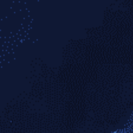
。因此，从各个角度来看，假摔都显得非常
摔倒地不起时，裁判会暂停比赛进行处理，
防转换。这种暂停不仅浪费了时间，更使得
的时候，如果被迫因某个球员的倒地而停下
供了喘息之机，使得他们能够重新布置防守
头就变得更加困难。
整体配合变得松散。团队之间缺乏默契与信
，从长远来看，这种做法只会让球队陷入恶