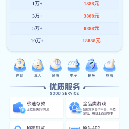
当小卡得知保罗可能离队的消息时，他表现出了极大
的震惊。这不仅是因为保罗是一位经验丰富且实力强
劲的球员，更因为他在球队中的领导作用和重要性。
小卡表示，在这样的情况下，他无法立即相信这个消
息，并希望能得到更可靠的信息来源。
小卡强调，这种重大的交易或人员变动对整个球队都
有着深远影响。他认为，作为队友，有必要及时沟通
以了解真实情况，而不是仅仅依赖于社交媒体或传闻
所带来的信息。
此外，小卡还提到，自己对保罗职业生涯中所取得成
就感到敬佩，因此他对这样的一条新闻感到特别失
落。他希望无论发生什么，能够尽快获得确切的信
息，以确定接下来的行动方向。