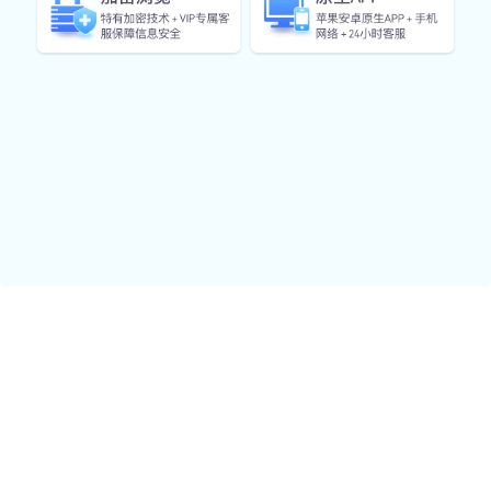
2、保罗与球队关系
保罗与当前球队之间建立了深厚的情谊。在过去几个
赛季中，他不仅在场上贡献自己的才华，还在场外给
予年轻球员指导。因此，一旦有关于他离队的传闻出
现，自然会引起球队其他成员的不安。
从团队协作角度来看，保罗一直以来都是连接不同球
员的重要桥梁。他擅长组织进攻并调动全队士气，其
出色的篮球智商使得他成为不可或缺的一部分。若真
如传闻所说，他选择离开，无疑会对整个团队造成一
定程度上的打击。
同时，小卡也指出，虽然每位球员都希望能为自己的
职业生涯做出最好的选择，但这种选择必须考虑到团
队利益。在此背景下，他们也期待能够通过沟通来找