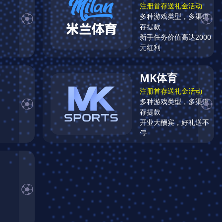
的体育服务。
2026-05-30 09:54
55 次阅读
关机构能够对意甲海外赛进行合理评判。这
益明显的今天，足球赛事的影响力已经不仅
代表了许多球迷和业内人士的心声。他强