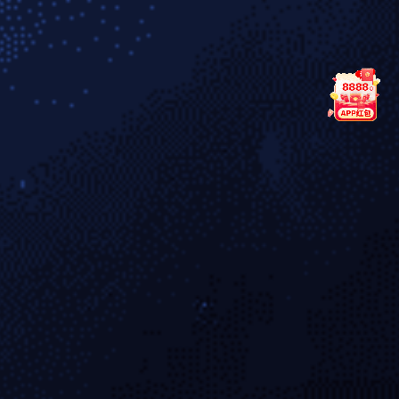
来自意大利足球独特魅力。
的一种有效方式。从青少年培训开始培养足
上拓宽受众基础，是实现长远发展的关键所
一环，通过参与各种国际项目来提升自身业
台上绽放出更加璀璨光芒。
待机构合理评判意甲海外赛的呼吁，无疑为
化及全球化背景下，我们不能忽略最基本的
尤以忠实粉丝为主。因此，每一次决策都应
展环境。