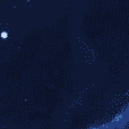
为了确保意甲在全球范围内取得成功，有必要建
准化流程，对每场海外赛进行全面评估，如观众
时发现问题并改进，提高整体赛事质量。
同时，可以借鉴其他成熟联赛如英超、西甲等在
来获取更准确的信息。借助新兴技术，例如人工
息量，从而得到更具参考价值的数据结果。
另外，各大俱乐部之间也需要加强沟通，共同制
判标准。在这个过程中，各方利益相关者都应参
况。
4、未来展望与建议
展望未来，阿尔贝蒂尼提出了一系列建设性的建
更加注重本国文化元素，通过创新形式吸引更多