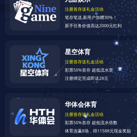
覆盖实时赛
首页
/
体育新闻
/ 正文