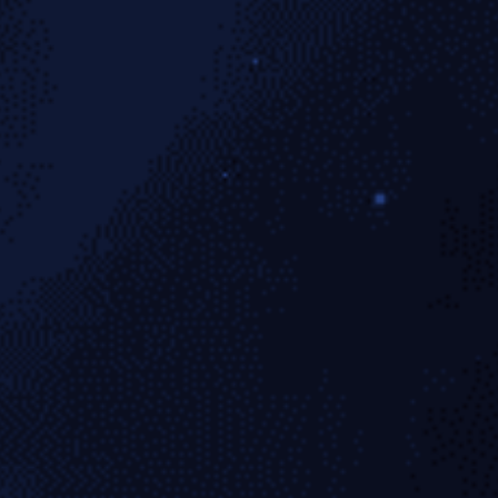
未来，希望能有更多像阿尔贝蒂尼这样的前辈站
携手共进，共同维护这个美丽游戏所承载的一切
谱写出新的辉煌篇章！
在