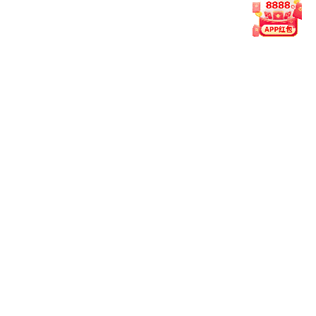
进像奥诺娜这样的门将在未来可以成为他们争夺前四
名甚至冠军的重要一环。因此，从整体市场环境来
看，本次转会具有一定吸引力，不仅对曼联自身，对
整个英超乃至欧洲足坛都有着不小影响。
展望未来，如果此次交易顺利完成，那么我们很可能
看到新的面孔进入老特拉福德，同时也期待着新阵容
能够激发出更强大的竞争力，为曼联再创辉煌打下基
础。
总结：
综上所述，“曼联今夏计划以5000万出售奥诺娜，此
前应滕哈赫要求引进他”的事件涉及多个方面。不论是
滕哈赫与球员间关系变化、俱乐部财务状况恶化还是
战术布局重新规划，都促使这个决定成为必然。而市