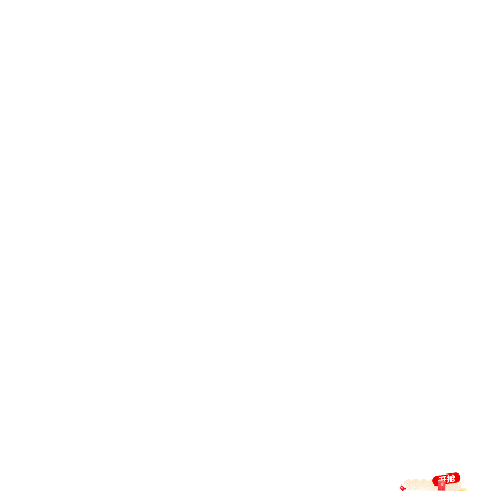
使其更加符合新人员配置后的需求。
因此，从战术布局角度考虑，将奥诺娜出售可以说是
开辟了更多灵活性的空间。这样既能够引入新鲜血
液，又能激励现有队员提升竞争意识，共同推动团队
向更高目标迈进。
4、市场反应及前景展望
对于即将发生的这一交易，各大媒体和专家纷纷发表
看法。从市场反馈来看，大部分人对于此交易表示理
解，并认为这是符合现实情况的一步棋。同时，一些
潜在买家也已经显露出浓厚兴趣，这无疑给曼联带来
了更多谈判筹码。
此外，对于其他追求年轻化和实力均衡球队来说，引