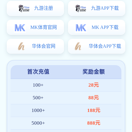
滕哈赫要求引进他
在2023年夏季转会窗口，曼联俱乐部计划将门将奥纳
纳出售，预计转会费为5000万英镑。这一决定的背
后，是主教练滕哈赫当初的引援要求。尽管奥纳纳在
加盟后表现出色，但曼联为了重塑球队结构和财务状
况，选择了此项交易。在本文中，将从四个方面详细
分析这一转会事件的背景、影响及未来展望，包括滕
哈赫与奥纳纳之间的关系、曼联财务状况、球队战术
布局以及市场反应等。通过对这些方面的深入探讨，
可以更全面地理解这桩转会所带来的深远意义。
1、滕哈赫与奥纳纳的关系