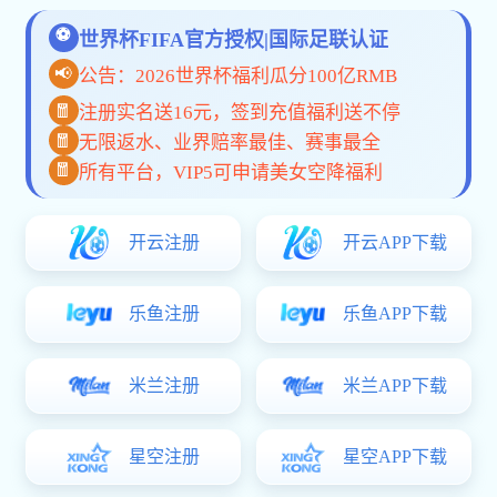
从这里开始
覆盖实时赛事、专业数据、高清视频，
易倍体育
APP
与网页版为您提供便捷的体育服务。
APP下载
网页版入口
首页
/
体育新闻
/ 正文
2026-06-02 16:18
69 次阅读
曼联今夏计划以5000万出售奥纳纳此前应