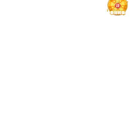
3、团队合作与默契培养
在一个成功篮球队伍中，团队合作至关重要，而马克
西对此有着深刻认知。他知道，与队友之间建立良好
的默契关系，是实现共同目标的重要基础。因此，无
论是在日常训练还是比赛之余，他都会主动寻找机会
与队友相互交流，加深彼此间了解。
此外，马克西也非常注重团体活动，通过组织一些非
正式的小聚会或集体活动来增强团队凝聚力。这种做
法不仅拉近了球员之间的人际关系，也让大家在比赛
中的配合更加顺畅。在这样的氛围下，他们能够更好
地理解彼此，共同应对困难局面，提高整体战斗力。
值得一提的是，在关键比赛中的出色表现往往源自平