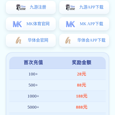
防守能力展现多面手风采
本文围绕马克西在篮球比赛中的全力以赴，着重论述
他为球队胜利而战的决心，以及他在提升防守能力方
面所展现出来的多面手风采。文章从四个方面进行详
细阐述：首先是马克西在场上的拼搏精神，其次是他
如何通过不断训练来加强自己的防守能力，第三部分
则聚焦于他对团队合作的理解与贡献，最后探讨了他
的技术多样性如何为球队增添战术选择。通过这些分
析，我们可以更全面地认识到马克西作为一名优秀球
员的重要性，以及他对球队胜利所作出的努力和贡
献。