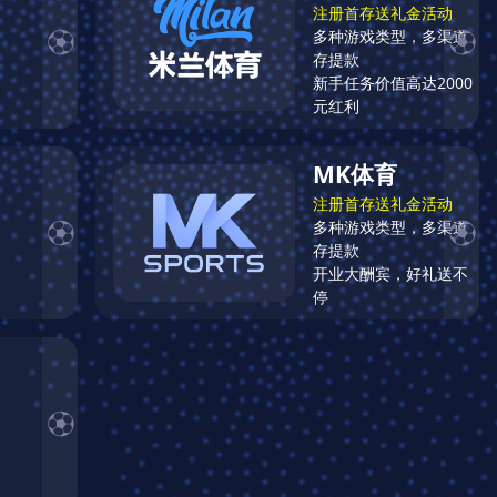
的体育服务。
2026-04-21 10:47
67 次阅读
其卓越的表现和持久的职业生涯，再次引起了
超越了同胞本泽马，成为本世纪法国球员中
，也反映了他在俱乐部和国家队中的重要