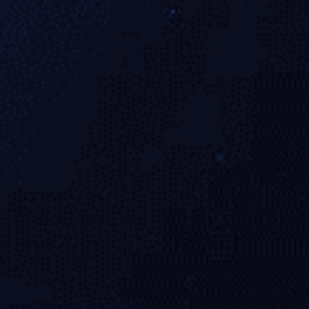
成为本世纪法国球员中出场次数最多者，不仅
现。从早期青训到如今各项赛事上的高频率
备的不屈不挠精神与勤奋努力态度，对后辈
的人学习借鉴之处。
势的新变化。在越来越多优秀年轻人的涌
多具有潜力的新星崭露头角，与此同时，他
动全球范围内足球事业的发展向更高峰迈
下一篇：
阿德巴约称赞韦尔在场上影响力并