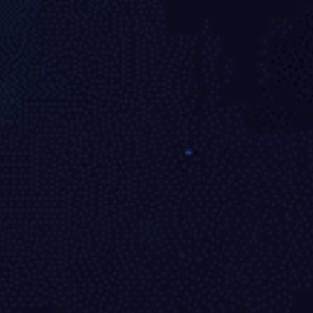
库
展现出了各自不同的风格...
万
斯的年薪高达100万欧...
的播
深入探讨，特别是他在播...