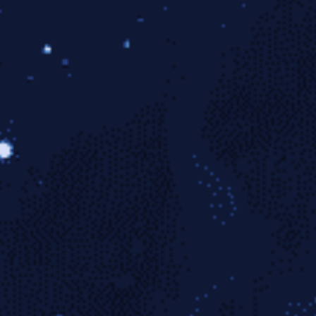
曼能够超越本泽马，实现新的里程碑，有着深厚
3、对法国足球的影响
随着出场次数超过本泽马，格列兹曼不仅仅是在
历史上留下浓墨重彩的一笔。他所展现出的坚持
样，让他们明白成功并非偶然，而是需要付出努
与此同时，这一成就也引发了媒体及公众对于当
注其他年轻球员，如姆巴佩等，他们可能会成为
是，通过像格列兹曼这样优秀球员带动，全体法
发新的活力。
此外，本泽马虽因伤病等因素未能继续保持高水
下，两位巨星之间良性的竞争关系，将进一步促
坛的发展。因此，可以说，格列兹曼此次突破，
长的重要体现。