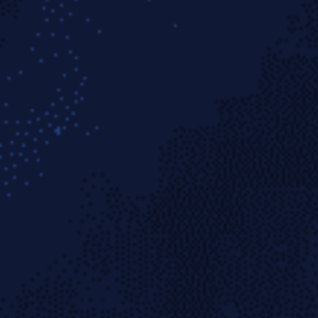
著称。他具备出色的位置感，总能在关键时
多变的跑位使得对手难以防范，使其能够创
中保持高频率出场并取得进球，是其成就的
一个全能型球员。他能够根据比赛需要调整
有时候又能够迅速插入禁区完成射门。这种
更容易融入他的节奏，从而提升整体团队实
参与球队防守工作。这种全方位投入，无疑
会。因此，从技术与战术层面来看，格列兹