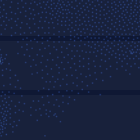
事、专业数据、高清视频，
易倍体育APP
与网页版为您提供便捷
APP下载
网页版入口
在2023年，法国足球运动员安托万·格列兹曼以
全球足球界的关注。他在五大联赛中的出场次数
出场最多者。这一成就不仅展示了他的个人能力