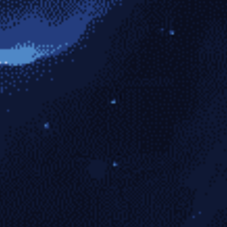
上一篇：
维拉纽瓦分析东部前五球员表现字…