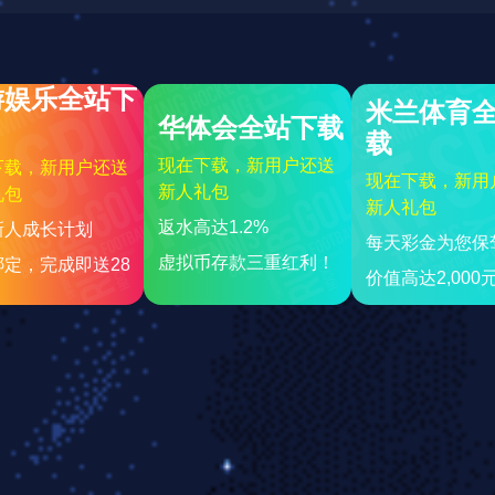
性。本文将从四个方面详细探讨这一事件，即格
对法国足球的影响以及未来展望，通过这些角度
1、格列兹曼的职业生涯回
安托万·格列兹曼于1991年出生于法国梅斯，他从
年，他加入了皇家社会青训营，在那里逐渐崭露头
技，这一决定成为他职业生涯的重要转折点。在
军和欧联杯冠军，并且还帮助球队多次进入欧冠
在国家队层面，格列兹曼同样表现优异。他参与了2
中发挥关键作用，助力法国赢得大力神杯。凭借
逐渐成为国家队不可或缺的一员。
随着时间推移，他逐步积累起丰富的比赛经验，
员树立了榜样。通过对抗强敌及高压环境下的出