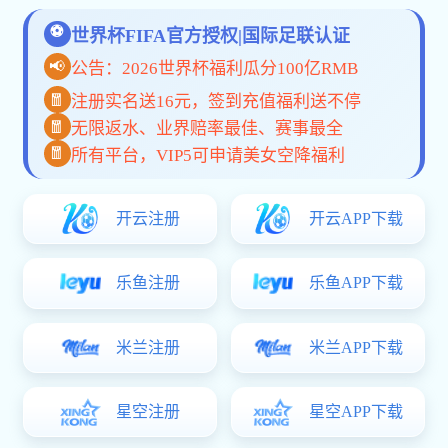
从这里开始
覆盖实时赛事、专业数据、高清视频，
易倍体育
APP
与网页版为您提供便捷的体育服务。
APP下载
网页版入口
首页
/
体育新闻
/ 正文
2026-04-22 21:41
60 次阅读
阿德巴约称赞韦尔在场上影响力并表示一