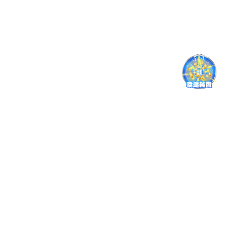
突出。他懂得如何与队友进行有效交流，不论是在战
术安排还是临场调整上，都能发挥关键作用。这使得
球队能够更加灵活地应对各种挑战，同时增强了彼此
间的默契度。
3、两人之间的合作默契
再者，我们不能忽视阿德巴约与韦尔之间形成的良好
合作关系。他们二人在场上的配合日益成熟，无论是
挡拆战术还是快攻反击，他们总能找到最佳时机进行
联手。这种默契不仅提高了双方各自的数据，也直接
促进了球队整体实力的发展。
同时，两人的合作源自于长时间以来建立起来的人际
关系。在训练和比赛之外，他们经常一起交流心得，
相互学习，从而不断提升自己的竞技水平。这种良好