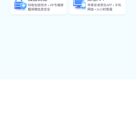
为重要。他希望通过自己的言行来激发其他年轻球
员，让他们也能感受到来自队友的温暖与支持。
2、韦尔在比赛中的领导力
接下来，我们要关注的是韦尔在比赛中的领导能力。
尽管他年纪尚轻，但他却能够带领团队走向胜利。在
许多关键时刻，他能够主动承担责任，无论是进攻还
是防守，他总是愿意站出来，为球队做出贡献。
此外，韦尔善于用自己的行动来感染队友。他不仅仅
依靠个人才能，更注重团队配合，通过传球和掩护来
创造机会。因此，他逐渐成为众多球员心目中的榜
样，这种积极带动作用极大地提升了整个球队的士
气。
最后，值得一提的是，韦尔在场上的沟通能力也非常