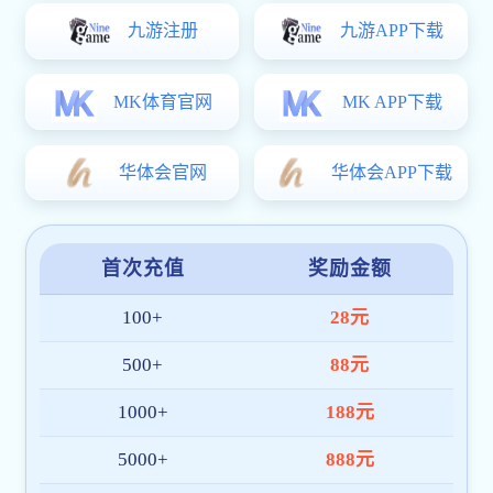
直给予他鼓励
在篮球场上，球员之间的相互支持与鼓励往往能够成
为团队成功的重要因素。近期，迈阿密热火队的明星
球员巴姆·阿德巴约公开称赞了队友凯尔·韦尔在场上的
影响力，并表示自己一直给予韦尔鼓励。这一举动不
仅展现了阿德巴约对韦尔能力的认可，也反映出球队
内部良好的氛围和团结精神。本文将从四个方面详细
探讨这一话题，包括阿德巴约对韦尔的评价、韦尔在
比赛中的领导力、两人之间的合作默契以及这种关系
对球队整体表现的积极影响。
1、阿德巴约对韦尔的高度评价