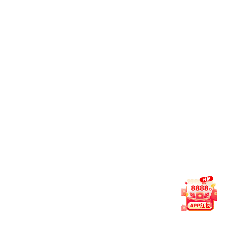
的互动让他们可以更好地理解彼此，使得赛场上的配
合更加流畅自然。
最终，这种联系还体现在他们共同面对压力的时候。
当局势变得紧张时，两人会相互鼓励，共同寻找解决
方案。这种心理上的支持使得他们能够更从容地应对
困难，并始终保持竞争状态，为球队争取胜利。
4、这种关系对球队表现的影响
综上所述，阿德巴约对韦尔给予高度评价，以及两人
之间深厚友情所形成的强大化学反应，对整个热火队
都有着显著影响。随着赛季的发展，他们通过不断磨
合，提高了彼此间协作效率，使得全队整体表现愈加
优异。