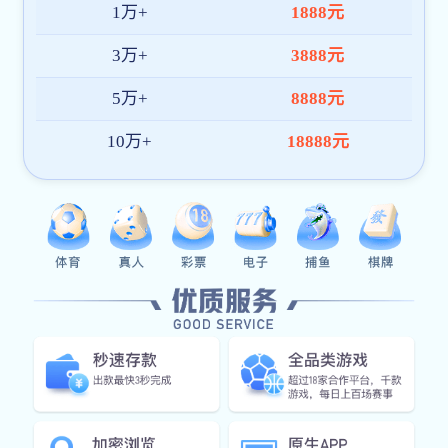
首先，阿德巴约对于韦尔的称赞来源于他在比赛中所
展现出的优秀表现。作为一名年轻球员，韦尔在关键
时刻常常能够保持冷静，并作出明智的决策。他不仅
具备出色的技术能力，还能迅速适应场上的变化，这
让他成为球队不可或缺的一部分。
其次，阿德巴约提到，在训练和比赛中，他一直努力
给韦尔提供鼓励和支持。这种积极互动不仅提升了韦
尔的自信心，也增强了他在场上的表现。通过这样的
方式，阿德巴约无疑为球队培养了一位潜力巨大的未
来之星。
最后，阿德巴约认为队内每位成员都扮演着重要角
色，而对于年轻球员而言，来自前辈的肯定与激励尤